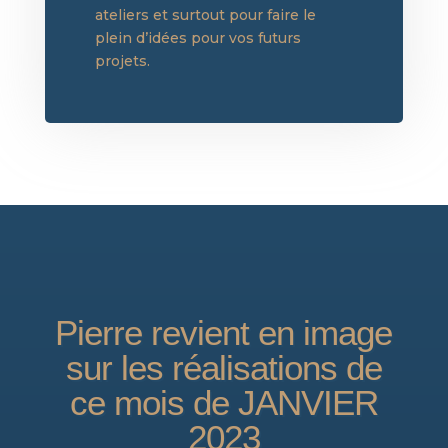
ateliers et surtout pour faire le
plein d’idées pour vos futurs
projets.
Pierre revient en image
sur les réalisations de
ce mois de JANVIER
2023