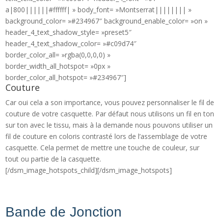
a|800||||||#ffffff| » body_font= »Montserrat|||||||| »
background_color= »#234967″ background_enable_color= »on »
header_4_text_shadow_style= »preset5″
header_4_text_shadow_color= »#c09d74″
border_color_all= »rgba(0,0,0,0) »
border_width_all_hotspot= »0px »
border_color_all_hotspot= »#234967″]
Couture
Car oui cela a son importance, vous pouvez personnaliser le fil de
couture de votre casquette. Par défaut nous utilisons un fil en ton
sur ton avec le tissu, mais à la demande nous pouvons utiliser un
fil de couture en coloris contrasté lors de l’assemblage de votre
casquette. Cela permet de mettre une touche de couleur, sur
tout ou partie de la casquette.
[/dsm_image_hotspots_child][/dsm_image_hotspots]
Bande de Jonction