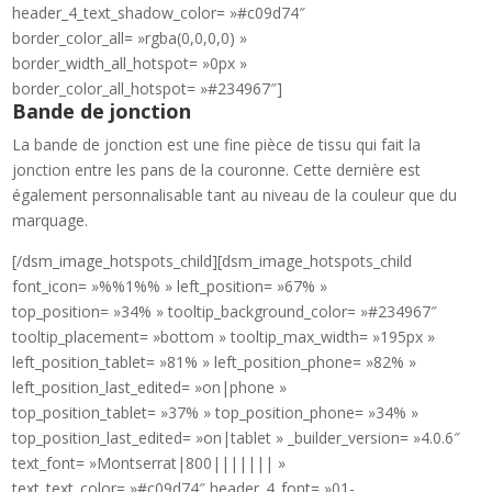
header_4_text_shadow_color= »#c09d74″
border_color_all= »rgba(0,0,0,0) »
border_width_all_hotspot= »0px »
border_color_all_hotspot= »#234967″]
Bande de jonction
La bande de jonction est une fine pièce de tissu qui fait la
jonction entre les pans de la couronne. Cette dernière est
également personnalisable tant au niveau de la couleur que du
marquage.
[/dsm_image_hotspots_child][dsm_image_hotspots_child
font_icon= »%%1%% » left_position= »67% »
top_position= »34% » tooltip_background_color= »#234967″
tooltip_placement= »bottom » tooltip_max_width= »195px »
left_position_tablet= »81% » left_position_phone= »82% »
left_position_last_edited= »on|phone »
top_position_tablet= »37% » top_position_phone= »34% »
top_position_last_edited= »on|tablet » _builder_version= »4.0.6″
text_font= »Montserrat|800||||||| »
text_text_color= »#c09d74″ header_4_font= »01-