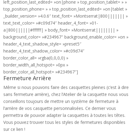
left_position_last_edited= »on|phone » top_position_tablet= » »
top_position_phone= » » top_position_last_edited= »on|tablet »
_builder_version= »4.0.6″ text_font= »Montserrat|800||||||| »
text_text_color= »#c09d74″ header_4_font= »01-
a|800||||||#ffffff| » body_font= »Montserrat|||||||| »
background_color= »#234967″ background_enable_color= »on »
header_4_text_shadow_style= »preset5″
header_4_text_shadow_color= »#c09d74″
border_color_all= »rgba(0,0,0,0) »
border_width_all_hotspot= »0px »
border_color_all_hotspot= »#234967″]
Fermeture Arrière
Même si nous pouvons faire des casquettes pleines (c’est à dire
sans fermeture arrière), chez l’Atelier de la casquette nous vous
conseillons toujours de mettre un système de fermeture à
l’arrière de vos casquette personnalisées. Ce dernier vous
permettra de pouvoir adapter la casquettes à toutes les têtes.
Vous pouvez trouver tous les styles de fermetures disponibles
sur ce lien !