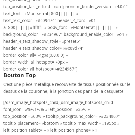
top_position_last_edited= »on|phone » _builder_version= »4.0.6″
text_font= »Montserrat|800||||||| »
text_text_color= »#c09d74″ header_4_font= »01-
a|800||||||#ffffff| » body_font= »Montserrat|||||||| »
background_color= »#234967″ background_enable_color= »on »
header_4_text_shadow_style= »preset5″
header_4_text_shadow_color= »#c09d74″
border_color_all= »rgba(0,0,0,0) »
border_width_all_hotspot= »0px »
border_color_all_hotspot= »#234967″]
Bouton Top
C’est une pièce métallique recouverte de tissus positionnée sur le
dessus de la couronne, à la jonction des pans de la casquette.
[/dsm_image_hotspots_child][dsm_image_hotspots_child
font_icon= »%%1%% » left_position= »35% »
top_position= »63% » tooltip_background_color= »#234967″
tooltip_placement= »bottom » tooltip_max_width= »195px »
left_position_tablet= » » left_position_phone= » »