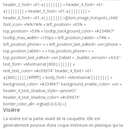
header_3_font= »01-a|||||||| » header_4_font= »01-
a|||||||| » header_5_font= »01-a|||||||| »
header_6_font= »01-a|||||||| »][dsm_image_hotspots_child
font_icon= »%%1%% » left_position= »65% »
top_position= »53% » tooltip_background_color= »#234967″
tooltip_max_width= »195px » left_position_tablet= »74% »
left_position_phone= » » left_position_last_edited= »on|phone »
top_position_tablet= » » top_position_phone= » »
top_position_last_edited= »on|tablet » _builder_version= »4.0.6″
text_font= »Montserrat|800||||||| »
text_text_color= »#c09d74″ header_4_font= »01-
a|800||||||#ffffff| » body_font= »Montserrat|||||||| »
background_color= »#234967″ background_enable_color= »on »
header_4_text_shadow_style= »preset5″
header_4_text_shadow_color= »#c09d74″
border_color_all= »rgba(0,0,0,0) »]
Visière
La visière est la partie avant de la casquette. Elle est
généralement pourvue d’une coque intérieure en plastique qui lui