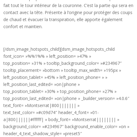
fait tout le tour intérieur de la couronne. C’est la partie qui sera en
contact avec la tête. Présente à l’origine pour protéger des coups
de chaud et évacuer la transpiration, elle apporte également
confort et maintien.
[/dsm_image_hotspots_child][dsm_image_hotspots_child
font_icon= »%%1%% » left_position= »47% »
top_position= »31% » tooltip_background_color= »#234967″
tooltip_placement= »bottom » tooltip_max_width= »195px »
left_position_tablet= »45% » left_position_phone= » »
left_position_last_edited= »on|phone »
top_position_tablet= »30% » top_position_phone= »27% »
top_position_last_edited= »on|phone » _builder_version= »4.0.6″
text_font= »Montserrat|800||||||| »
text_text_color= »#c09d74″ header_4_font= »01-
a|800||||||#ffffff| » body_font= »Montserrat|||||||| »
background_color= »#234967″ background_enable_color= »on »
header_4_text_shadow_style= »preset5″