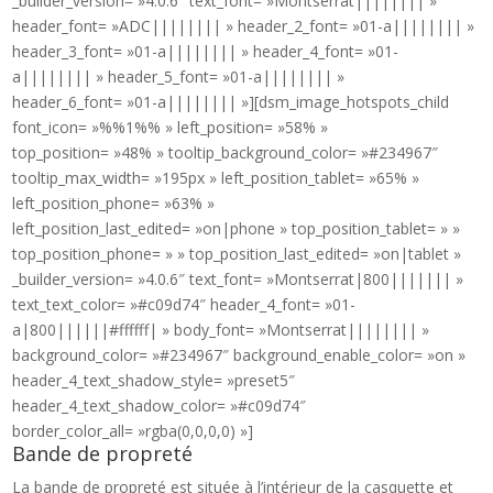
_builder_version= »4.0.6″ text_font= »Montserrat|||||||| »
header_font= »ADC|||||||| » header_2_font= »01-a|||||||| »
header_3_font= »01-a|||||||| » header_4_font= »01-
a|||||||| » header_5_font= »01-a|||||||| »
header_6_font= »01-a|||||||| »][dsm_image_hotspots_child
font_icon= »%%1%% » left_position= »58% »
top_position= »48% » tooltip_background_color= »#234967″
tooltip_max_width= »195px » left_position_tablet= »65% »
left_position_phone= »63% »
left_position_last_edited= »on|phone » top_position_tablet= » »
top_position_phone= » » top_position_last_edited= »on|tablet »
_builder_version= »4.0.6″ text_font= »Montserrat|800||||||| »
text_text_color= »#c09d74″ header_4_font= »01-
a|800||||||#ffffff| » body_font= »Montserrat|||||||| »
background_color= »#234967″ background_enable_color= »on »
header_4_text_shadow_style= »preset5″
header_4_text_shadow_color= »#c09d74″
border_color_all= »rgba(0,0,0,0) »]
Bande de propreté
La bande de propreté est située à l’intérieur de la casquette et