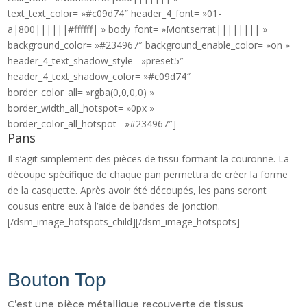
text_text_color= »#c09d74″ header_4_font= »01-
a|800||||||#ffffff| » body_font= »Montserrat|||||||| »
background_color= »#234967″ background_enable_color= »on »
header_4_text_shadow_style= »preset5″
header_4_text_shadow_color= »#c09d74″
border_color_all= »rgba(0,0,0,0) »
border_width_all_hotspot= »0px »
border_color_all_hotspot= »#234967″]
Pans
Il s’agit simplement des pièces de tissu formant la couronne. La
découpe spécifique de chaque pan permettra de créer la forme
de la casquette. Après avoir été découpés, les pans seront
cousus entre eux à l’aide de bandes de jonction.
[/dsm_image_hotspots_child][/dsm_image_hotspots]
Bouton Top
C’est une pièce métallique recouverte de tissus