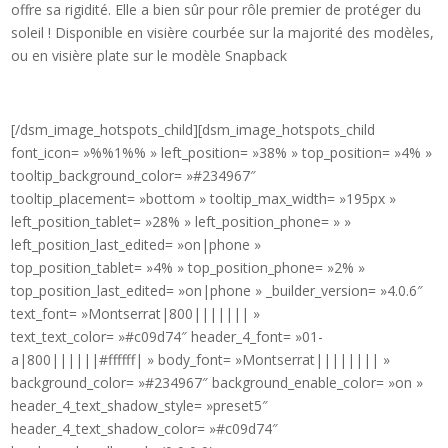
offre sa rigidité. Elle a bien sûr pour rôle premier de protéger du
soleil ! Disponible en visière courbée sur la majorité des modèles,
ou en visière plate sur le modèle Snapback
[/dsm_image_hotspots_child][dsm_image_hotspots_child
font_icon= »%%1%% » left_position= »38% » top_position= »4% »
tooltip_background_color= »#234967″
tooltip_placement= »bottom » tooltip_max_width= »195px »
left_position_tablet= »28% » left_position_phone= » »
left_position_last_edited= »on|phone »
top_position_tablet= »4% » top_position_phone= »2% »
top_position_last_edited= »on|phone » _builder_version= »4.0.6″
text_font= »Montserrat|800||||||| »
text_text_color= »#c09d74″ header_4_font= »01-
a|800||||||#ffffff| » body_font= »Montserrat|||||||| »
background_color= »#234967″ background_enable_color= »on »
header_4_text_shadow_style= »preset5″
header_4_text_shadow_color= »#c09d74″