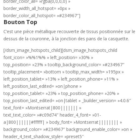
border_color_all= »rgba(0,0,0,0) »
border_width_all_hotspot= »0px »
border_color_all_hotspot= »#234967″]
Bouton Top
C’est une pièce métallique recouverte de tissus positionnée sur le
dessus de la couronne, à la jonction des pans de la casquette.
[/dsm_image_hotspots_child][dsm_image_hotspots_child
font_icon= »%%1%% » left_position= »30% »
top_position= »23% » tooltip_background_color= »#234967″
tooltip_placement= »bottom » tooltip_max_width= »195px »
left_position_tablet= »13% » left_position_phone= »11% »
left_position_last_edited= »on|phone »
top_position_tablet= »23% » top_position_phone= »20% »
top_position_last_edited= »on|tablet » _builder_version= »4.0.6″
text_font= »Montserrat|800||||||| »
text_text_color= »#c09d74″ header_4_font= »01-
a|800||||||#ffffff| » body_font= »Montserrat|||||||| »
background_color= »#234967″ background_enable_color= »on »
header_4_text_shadow_style= »preset5″