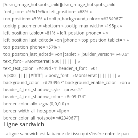
[/dsm_image_hotspots_child][dsm_image_hotspots_child
font_icon= »%%1%% » left_position= »68% »
top_position= »59% » tooltip_background_color= »#234967″
tooltip_placement= »bottom » tooltip_max_width= »195px »
left_position_tablet= »81% » left_position_phone= » »
left_position_last_edited= »on|phone » top_position_tablet= » »
top_position_phone= »57% »
top_position_last_edited= »on|tablet » _builder_version= »4.0.6″
text_font= »Montserrat|800||||||| »
text_text_color= »#c09d74″ header_4_font= »01-
a|800||||||#ffffff| » body_font= »Montserrat|||||||| »
background_color= »#234967″ background_enable_color= »on »
header_4_text_shadow_style= »preset5″
header_4_text_shadow_color= »#c09d74″
border_color_all= »rgba(0,0,0,0) »
border_width_all_hotspot= »0px »
border_color_all_hotspot= »#234967″]
Ligne sandwich
La ligne sandwich est la bande de tissu qui s’insère entre le pan