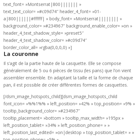
text_font= »Montserrat|800||||||| »
text_text_color= »#c09d74″ header_4_font= »01-
a|800||||||#ffffff| » body_font= »Montserrat|||||||| »
background_color= »#234967″ background_enable_color= »on »
header_4_text_shadow_style= »preset5″
header_4_text_shadow_color= »#c09d74″
border_color_all= »rgba(0,0,0,0) »]
La couronne
Il s’agit de la partie haute de la casquette. Elle se compose
généralement de 5 ou 6 pièces de tissu (les pans) que l’on vient
assembler ensemble. En adaptant la taille et la forme de chaque
pan, il est possible de créer différentes formes de casquettes.
[/dsm_image_hotspots_child][dsm_image_hotspots_child
font_icon= »%%1%% » left_position= »42% » top_position= »9% »
tooltip_background_color= »#234967″
tooltip_placement= »bottom » tooltip_max_width= »195px »
left_position_tablet= »34% » left_position_phone= » »
left_position_last_edited= »on|desktop » top_position_tablet= » »
top_position_phone= »5% »