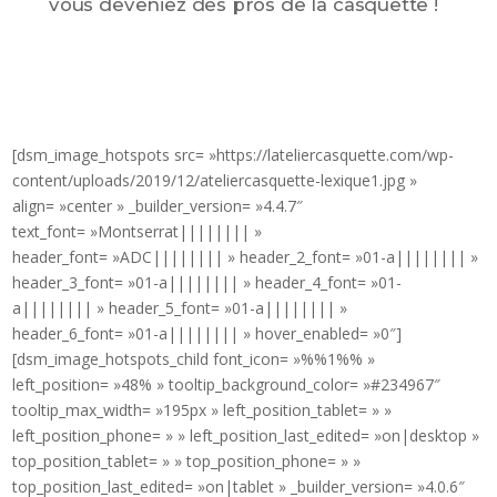
vous deveniez des pros de la casquette !
[dsm_image_hotspots src= »https://lateliercasquette.com/wp-
content/uploads/2019/12/ateliercasquette-lexique1.jpg »
align= »center » _builder_version= »4.4.7″
text_font= »Montserrat|||||||| »
header_font= »ADC|||||||| » header_2_font= »01-a|||||||| »
header_3_font= »01-a|||||||| » header_4_font= »01-
a|||||||| » header_5_font= »01-a|||||||| »
header_6_font= »01-a|||||||| » hover_enabled= »0″]
[dsm_image_hotspots_child font_icon= »%%1%% »
left_position= »48% » tooltip_background_color= »#234967″
tooltip_max_width= »195px » left_position_tablet= » »
left_position_phone= » » left_position_last_edited= »on|desktop »
top_position_tablet= » » top_position_phone= » »
top_position_last_edited= »on|tablet » _builder_version= »4.0.6″