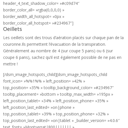
header_4_text_shadow_color= »#c09d74″
border_color_all= »rgba(0,0,0,0) »
border_width_all_hotspot= »0px »
border_color_all_hotspot= »#234967″]
Oeillets
Les oeillets sont des trous d’aération placés sur chaque pan de la
couronne.Ils permettent l’évacuation de la transpiration.
Généralement au nombre de 4 (sur coupe 5 pans) ou 6 (sur
coupe 6 pans), sachez qu’il est également possible de ne pas en
mettre !
[/dsm_image_hotspots_child][dsm_image_hotspots_child
font_icon= »%%1%% » left_position= »42% »
top_position= »35% » tooltip_background_color= »#234967″
tooltip_placement= »bottom » tooltip_max_width= »195px »
left_position_tablet= »34% » left_position_phone= »35% »
left_position_last_edited= »on|phone »
top_position_tablet= »39% » top_position_phone= »32% »
top_position_last_edited= »on|tablet » _builder_version= »4.0.6″
text_font= »Montserrat|800||||||| »