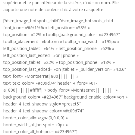
supérieur et le pan inférieur de la visière, d’où son nom. Elle
apporte une note de couleur chic à votre casquette
[/dsm_image_hotspots_child][dsm_image_hotspots_child
font_icon= »%%1%% » left_position= »58% »
top_position= »22% » tooltip_background_color= »#234967″
tooltip_placement= »bottom » tooltip_max_width= »195px »
left_position_tablet= »64% » left_position_phone= »62% »
left_position_last_edited= »on|phone »
top_position_tablet= »22% » top_position_phone= »18% »
top_position_last_edited= »on|tablet » _builder_version= »4.0.6″
text_font= »Montserrat|800||||||| »
text_text_color= »#c09d74″ header_4_font= »01-
a|800||||||#ffffff| » body_font= »Montserrat|||||||| »
background_color= »#234967″ background_enable_color= »on »
header_4_text_shadow_style= »preset5″
header_4_text_shadow_color= »#c09d74″
border_color_all= »rgba(0,0,0,0) »
border_width_all_hotspot= »0px »
border_color_all_hotspot= »#234967″]