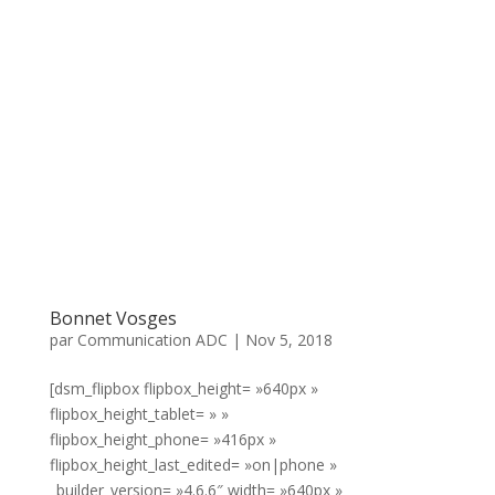
Bonnet Vosges
par
Communication ADC
|
Nov 5, 2018
[dsm_flipbox flipbox_height= »640px »
flipbox_height_tablet= » »
flipbox_height_phone= »416px »
flipbox_height_last_edited= »on|phone »
_builder_version= »4.6.6″ width= »640px »