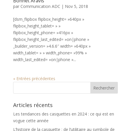
Bonnet Aravis
par
Communication ADC
|
Nov 5, 2018
[dsm_flipbox flipbox_height= »640px »
flipbox_height_tablet= » »
flipbox_height_phone= »416px »
flipbox_height_last_edited= »on|phone »
_builder_version= »4.6.6″ width= »640px »
width_tablet= » » width_phone= »99% »
width_last_edited= »on|phone »...
« Entrées précédentes
Articles récents
Les tendances des casquettes en 2024 : ce qui est en
vogue cette année
L’histoire de la casquette : de l’utilitaire au symbole de