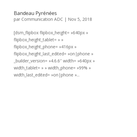
Bandeau Pyrénées
par
Communication ADC
|
Nov 5, 2018
[dsm_flipbox flipbox_height= »640px »
flipbox_height_tablet= » »
flipbox_height_phone= »416px »
flipbox_height_last_edited= »on|phone »
_builder_version= »4.6.6″ width= »640px »
width_tablet= » » width_phone= »99% »
width_last_edited= »on|phone »...