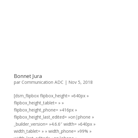
Bonnet Jura
par
Communication ADC
|
Nov 5, 2018
[dsm_flipbox flipbox_height= »640px »
flipbox_height_tablet= » »
flipbox_height_phone= »416px »
flipbox_height_last_edited= »on|phone »
_builder_version= »4.6.6″ width= »640px »
width_tablet= » » width_phone= »99% »