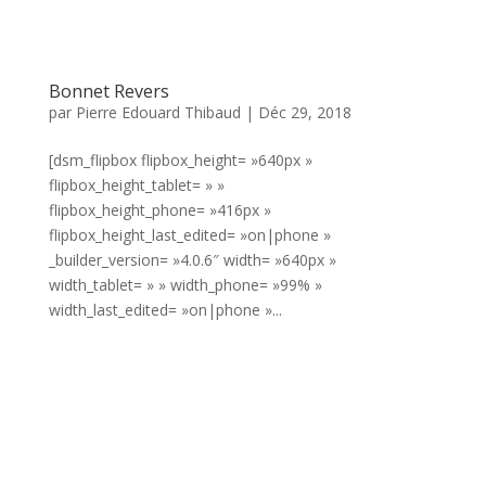
Bonnet Revers
par
Pierre Edouard Thibaud
|
Déc 29, 2018
[dsm_flipbox flipbox_height= »640px »
flipbox_height_tablet= » »
flipbox_height_phone= »416px »
flipbox_height_last_edited= »on|phone »
_builder_version= »4.0.6″ width= »640px »
width_tablet= » » width_phone= »99% »
width_last_edited= »on|phone »...