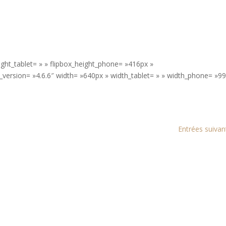
ight_tablet= » » flipbox_height_phone= »416px »
r_version= »4.6.6″ width= »640px » width_tablet= » » width_phone= »9
Entrées suivan