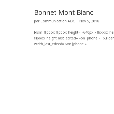
Bonnet Mont Blanc
par
Communication ADC
|
Nov 5, 2018
[dsm_flipbox flipbox_height= »640px » flipbox_he
flipbox_height_last_edited= »on|phone » _builde
width_last_edited= »on|phone »...