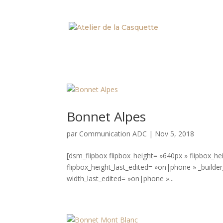
Bonnet Alpes
par
Communication ADC
|
Nov 5, 2018
[dsm_flipbox flipbox_height= »640px » flipbox_he
flipbox_height_last_edited= »on|phone » _builde
width_last_edited= »on|phone »...