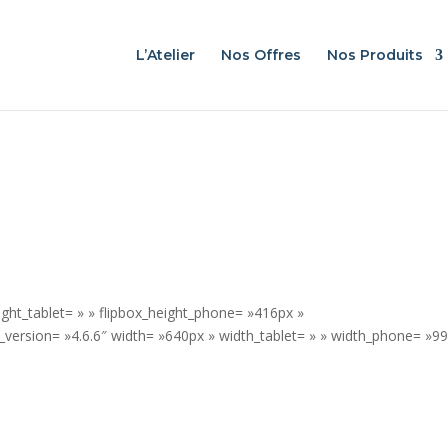
L’Atelier
Nos Offres
Nos Produits
ight_tablet= » » flipbox_height_phone= »416px »
r_version= »4.6.6″ width= »640px » width_tablet= » » width_phone= »9