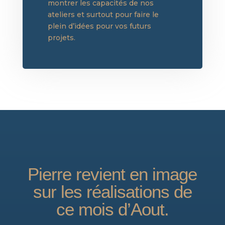
montrer les capacités de nos
ateliers et surtout pour faire le
plein d’idées pour vos futurs
projets.
Pierre revient en image
sur les réalisations de
ce mois d’Aout.